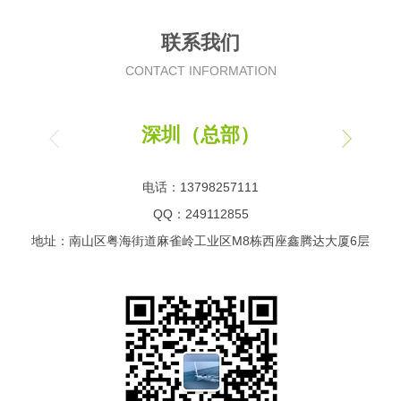
联系我们
CONTACT INFORMATION
深圳（总部）
电话：13798257111
QQ：249112855
地址：南山区粤海街道麻雀岭工业区M8栋西座鑫腾达大厦6层